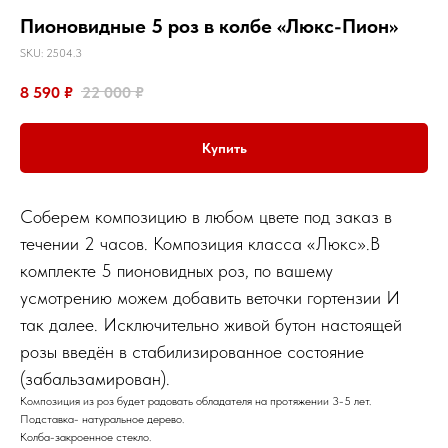
Пионовидные 5 роз в колбе «Люкс-Пион»
SKU:
2504.3
8 590
₽
22 000
₽
Купить
Соберем композицию в любом цвете под заказ в
течении 2 часов. Композиция класса «Люкс».В
комплекте 5 пионовидных роз, по вашему
усмотрению можем добавить веточки гортензии И
так далее. Исключительно живой бутон настоящей
розы введён в стабилизированное состояние
(забальзамирован).
Композиция из роз будет радовать обладателя на протяжении 3-5 лет.
Подставка- натуральное дерево.
Колба-закроенное стекло.