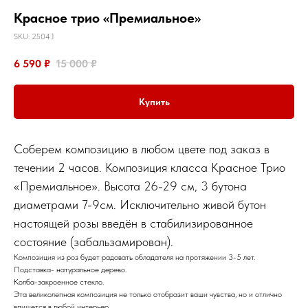
Красное трио «Премиальное»
SKU:
2504.1
6 590
₽
15 000
₽
Купить
Соберем композицию в любом цвете под заказ в
течении 2 часов. Композиция класса Красное Трио
«Премиальное». Высота 26-29 см, 3 бутона
диаметрами 7-9см. Исключительно живой бутон
настоящей розы введён в стабилизированное
состояние (забальзамирован).
Композиция из роз будет радовать обладателя на протяжении 3-5 лет.
Подставка- натуральное дерево.
Колба-закроенное стекло.
Эта великолепная композиция не только отобразит ваши чувства, но и отлично
впишется в любой интерьер.