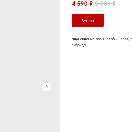
4 590
₽
9 000
₽
Купить
пионовидные розы- особый сорт, 
гибрида