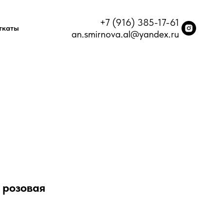
+7 (916) 385-17-61
ткаты
an.smirnova.al@yandex.ru
 розовая