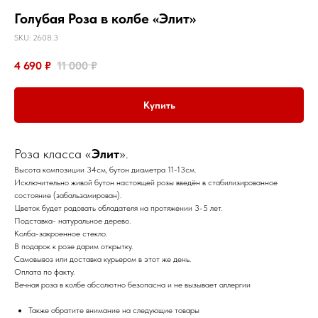
Голубая Роза в колбе «Элит»
SKU:
2608.3
4 690
₽
11 000
₽
Купить
Роза класса «
Элит
».
Высота композиции 34см, бутон диаметра 11-13см.
Исключительно живой бутон настоящей розы введён в стабилизированное
состояние (забальзамирован).
Цветок будет радовать обладателя на протяжении 3-5 лет.
Подставка- натуральное дерево.
Колба-закроенное стекло.
В подарок к розе дарим открытку.
Самовывоз или доставка курьером в этот же день.
Оплата по факту.
Вечная роза в колбе абсолютно безопасна и не вызывает аллергии
Также обратите внимание на следующие товары