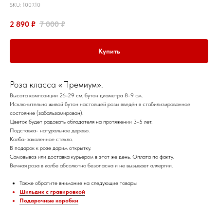
SKU:
1007.10
2 890
₽
7 000
₽
Купить
Роза класса «Премиум».
Высота композиции 26-29 см, бутон диаметра 8-9 см.
Исключительно живой бутон настоящей розы введён в стабилизированное
состояние (забальзамирован).
Цветок будет радовать обладателя на протяжении 3-5 лет.
Подставка- натуральное дерево.
Колба-закаленное стекло.
В подарок к розе дарим открытку.
Самовывоз или доставка курьером в этот же день. Оплата по факту.
Вечная роза в колбе абсолютно безопасна и не вызывает аллергии.
Также обратите внимание на следующие товары
Шильдик с гравировкой
Подарочные коробки